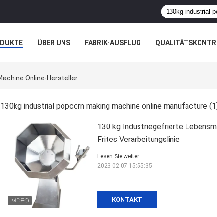
ODUKTE
ÜBER UNS
FABRIK-AUSFLUG
QUALITÄTSKONTR
N
FÄLLE
Machine Online-Hersteller
130kg industrial popcorn making machine online manufacture
(1
130 kg Industriegefrierte Lebens
Frites Verarbeitungslinie
Lesen Sie weiter
2023-02-07 15:55:35
KONTAKT